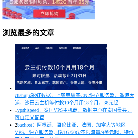
浏览最多的文章
chshuju:彩虹数据，上架柬埔寨CN2独立服务器，香港大
浦、沙田云主机等付款10个月用18个月，38元起
1
vpshispeed：泰国VPS主机商，数据中心在泰国曼谷，
可自定义配置
2
baehost：阿根廷、哥伦比亚、法国、加拿大等地区
VPS、独立服务器,1核/1G/50G/不限流量/9美元起，特价