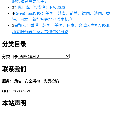
服务器只需要59美元
3
红队IP库（仅参考）HW2020
4
GreenCloudVPS：美国、越南、荷兰、德国、法国、香
港、日本、新加披等地老牌主机商。
5
傲翔云：香港、韩国、美国、日本、台湾云主机VPS和
独立服务器商家，提供CN2线路
分类目录
分类目录
联系我们
服务：
运维、安全架构、免费投稿
QQ：
785032459
本站声明