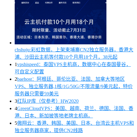
chshuju:彩虹数据，上架柬埔寨CN2独立服务器，香港大
浦、沙田云主机等付款10个月用18个月，38元起
1
vpshispeed：泰国VPS主机商，数据中心在泰国曼谷，
可自定义配置
2
baehost：阿根廷、哥伦比亚、法国、加拿大等地区
VPS、独立服务器,1核/1G/50G/不限流量/9美元起，特价
服务器只需要59美元
3
红队IP库（仅参考）HW2020
4
GreenCloudVPS：美国、越南、荷兰、德国、法国、香
港、日本、新加披等地老牌主机商。
5
傲翔云：香港、韩国、美国、日本、台湾云主机VPS和
独立服务器商家，提供CN2线路