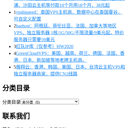
浦、沙田云主机等付款10个月用18个月，38元起
1
vpshispeed：泰国VPS主机商，数据中心在泰国曼谷，
可自定义配置
2
baehost：阿根廷、哥伦比亚、法国、加拿大等地区
VPS、独立服务器,1核/1G/50G/不限流量/9美元起，特价
服务器只需要59美元
3
红队IP库（仅参考）HW2020
4
GreenCloudVPS：美国、越南、荷兰、德国、法国、香
港、日本、新加披等地老牌主机商。
5
傲翔云：香港、韩国、美国、日本、台湾云主机VPS和
独立服务器商家，提供CN2线路
分类目录
分类目录
联系我们