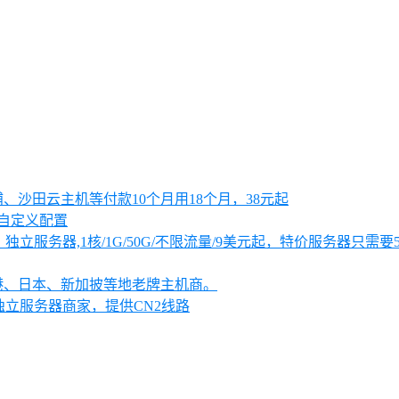
大浦、沙田云主机等付款10个月用18个月，38元起
可自定义配置
独立服务器,1核/1G/50G/不限流量/9美元起，特价服务器只需要
、香港、日本、新加披等地老牌主机商。
独立服务器商家，提供CN2线路