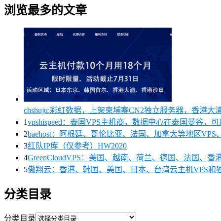
浏览最多的文章
chshuju:彩虹数据，上架柬埔寨CN2独立服务器，香港
1
vpshispeed：泰国VPS主机商，数据中心在泰国曼谷，
2
baehost：阿根廷、哥伦比亚、法国、加拿大等地区VPS、
3
红队IP库（仅参考）HW2020
4
GreenCloudVPS：美国、越南、荷兰、德国、法国
5
傲翔云：香港、韩国、美国、日本、台湾云主机VPS和
分类目录
分类目录