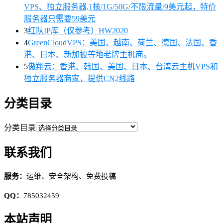
VPS、独立服务器,1核/1G/50G/不限流量/9美元起，特价
服务器只需要59美元
3
红队IP库（仅参考）HW2020
4
GreenCloudVPS：美国、越南、荷兰、德国、法国、香
港、日本、新加披等地老牌主机商。
5
傲翔云：香港、韩国、美国、日本、台湾云主机VPS和
独立服务器商家，提供CN2线路
分类目录
分类目录
联系我们
服务：
运维、安全架构、免费投稿
QQ：
785032459
本站声明