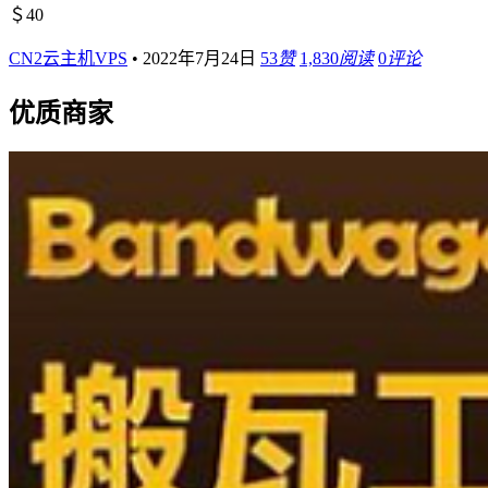
＄40
CN2云主机VPS
•
2022年7月24日
53
赞
1,830
阅读
0
评论
优质商家