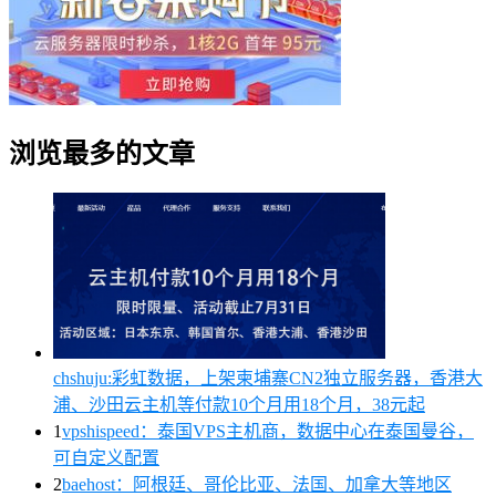
浏览最多的文章
chshuju:彩虹数据，上架柬埔寨CN2独立服务器，香港大
浦、沙田云主机等付款10个月用18个月，38元起
1
vpshispeed：泰国VPS主机商，数据中心在泰国曼谷，
可自定义配置
2
baehost：阿根廷、哥伦比亚、法国、加拿大等地区