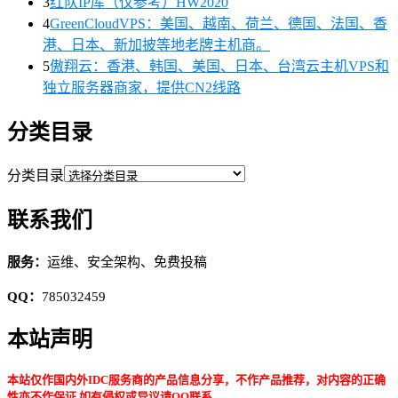
3
红队IP库（仅参考）HW2020
4
GreenCloudVPS：美国、越南、荷兰、德国、法国、香
港、日本、新加披等地老牌主机商。
5
傲翔云：香港、韩国、美国、日本、台湾云主机VPS和
独立服务器商家，提供CN2线路
分类目录
分类目录
联系我们
服务：
运维、安全架构、免费投稿
QQ：
785032459
本站声明
本站仅作国内外IDC服务商的产品信息分享，不作产品推荐，对内容的正确
性亦不作保证,如有侵权或异议请QQ联系