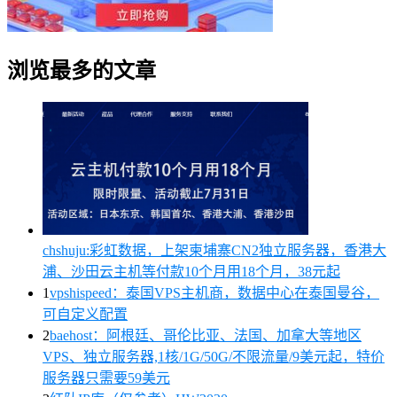
浏览最多的文章
chshuju:彩虹数据，上架柬埔寨CN2独立服务器，香港大
浦、沙田云主机等付款10个月用18个月，38元起
1
vpshispeed：泰国VPS主机商，数据中心在泰国曼谷，
可自定义配置
2
baehost：阿根廷、哥伦比亚、法国、加拿大等地区
VPS、独立服务器,1核/1G/50G/不限流量/9美元起，特价
服务器只需要59美元