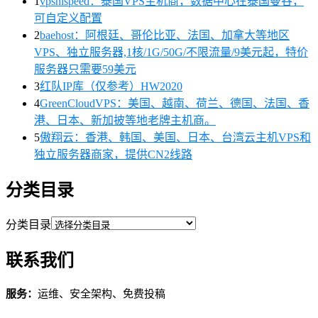
1
vpshispeed：泰国VPS主机商，数据中心在泰国曼谷，
可自定义配置
2
baehost：阿根廷、哥伦比亚、法国、加拿大等地区
VPS、独立服务器,1核/1G/50G/不限流量/9美元起，特价
服务器只需要59美元
3
红队IP库（仅参考）HW2020
4
GreenCloudVPS：美国、越南、荷兰、德国、法国、香
港、日本、新加披等地老牌主机商。
5
傲翔云：香港、韩国、美国、日本、台湾云主机VPS和
独立服务器商家，提供CN2线路
分类目录
分类目录
联系我们
服务：
运维、安全架构、免费投稿