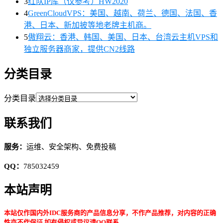
3
红队IP库（仅参考）HW2020
4
GreenCloudVPS：美国、越南、荷兰、德国、法国、香
港、日本、新加披等地老牌主机商。
5
傲翔云：香港、韩国、美国、日本、台湾云主机VPS和
独立服务器商家，提供CN2线路
分类目录
分类目录
联系我们
服务：
运维、安全架构、免费投稿
QQ：
785032459
本站声明
本站仅作国内外IDC服务商的产品信息分享，不作产品推荐，对内容的正确
性亦不作保证,如有侵权或异议请QQ联系