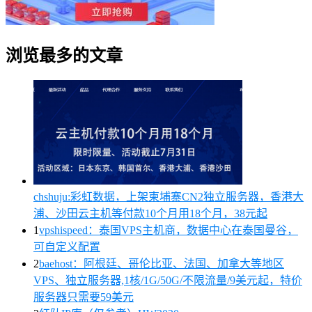
浏览最多的文章
chshuju:彩虹数据，上架柬埔寨CN2独立服务器，香港大
浦、沙田云主机等付款10个月用18个月，38元起
1
vpshispeed：泰国VPS主机商，数据中心在泰国曼谷，
可自定义配置
2
baehost：阿根廷、哥伦比亚、法国、加拿大等地区
VPS、独立服务器,1核/1G/50G/不限流量/9美元起，特价
服务器只需要59美元