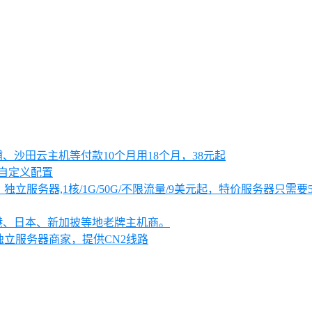
大浦、沙田云主机等付款10个月用18个月，38元起
可自定义配置
独立服务器,1核/1G/50G/不限流量/9美元起，特价服务器只需要
、香港、日本、新加披等地老牌主机商。
独立服务器商家，提供CN2线路