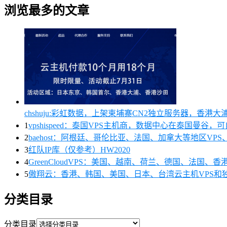
浏览最多的文章
chshuju:彩虹数据，上架柬埔寨CN2独立服务器，香港
1
vpshispeed：泰国VPS主机商，数据中心在泰国曼谷，
2
baehost：阿根廷、哥伦比亚、法国、加拿大等地区VPS、
3
红队IP库（仅参考）HW2020
4
GreenCloudVPS：美国、越南、荷兰、德国、法国
5
傲翔云：香港、韩国、美国、日本、台湾云主机VPS和
分类目录
分类目录