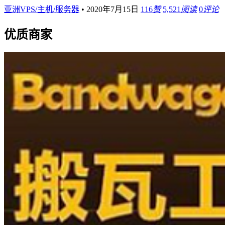
亚洲VPS/主机/服务器
•
2020年7月15日
116
赞
5,521
阅读
0
评论
优质商家