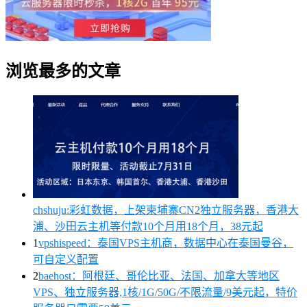
浏览最多的文章
chshuju:彩虹数据，上架柬埔寨CN2独立服务器，香港大
浦、沙田云主机等付款10个月用18个月，38元起
1
vpshispeed：泰国VPS主机商，数据中心在泰国曼谷，
可自定义配置
2
baehost：阿根廷、哥伦比亚、法国、加拿大等地区
VPS、独立服务器,1核/1G/50G/不限流量/9美元起，特价