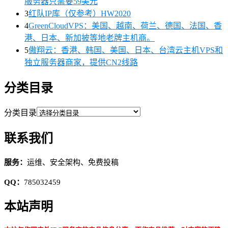
服务器只需要59美元
3
红队IP库（仅参考）HW2020
4
GreenCloudVPS：美国、越南、荷兰、德国、法国、香
港、日本、新加披等地老牌主机商。
5
傲翔云：香港、韩国、美国、日本、台湾云主机VPS和
独立服务器商家，提供CN2线路
分类目录
分类目录
联系我们
服务：
运维、安全架构、免费投稿
QQ：
785032459
本站声明