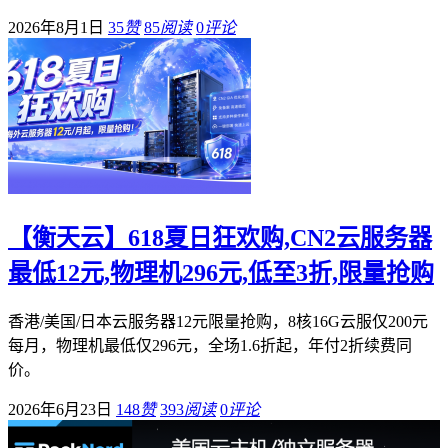
2026年8月1日
35
赞
85
阅读
0
评论
【衡天云】618夏日狂欢购,CN2云服务器
最低12元,物理机296元,低至3折,限量抢购
香港/美国/日本云服务器12元限量抢购，8核16G云服仅200元
每月，物理机最低仅296元，全场1.6折起，年付2折续费同
价。
2026年6月23日
148
赞
393
阅读
0
评论