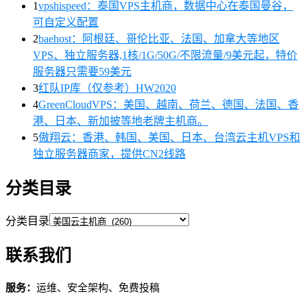
1
vpshispeed：泰国VPS主机商，数据中心在泰国曼谷，
可自定义配置
2
baehost：阿根廷、哥伦比亚、法国、加拿大等地区
VPS、独立服务器,1核/1G/50G/不限流量/9美元起，特价
服务器只需要59美元
3
红队IP库（仅参考）HW2020
4
GreenCloudVPS：美国、越南、荷兰、德国、法国、香
港、日本、新加披等地老牌主机商。
5
傲翔云：香港、韩国、美国、日本、台湾云主机VPS和
独立服务器商家，提供CN2线路
分类目录
分类目录
联系我们
服务：
运维、安全架构、免费投稿