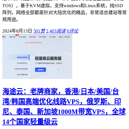
TOS），基于KVM虚拟，支持windows和Linux系统，纯SSD
阵列，网络全部都是针对大陆优化的精品，非常适合建站等常
规用途。
2024年8月13日
501
赞
2,403
阅读
0
评论
海途云：老牌商家，香港/日本/美国/台
湾/韩国高端优化线路VPS，俄罗斯、印
尼、泰国、新加坡1000M带宽VPS，全球
14个国家轻量级云