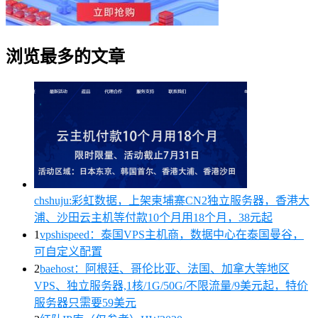
浏览最多的文章
chshuju:彩虹数据，上架柬埔寨CN2独立服务器，香港大
浦、沙田云主机等付款10个月用18个月，38元起
1
vpshispeed：泰国VPS主机商，数据中心在泰国曼谷，
可自定义配置
2
baehost：阿根廷、哥伦比亚、法国、加拿大等地区
VPS、独立服务器,1核/1G/50G/不限流量/9美元起，特价
服务器只需要59美元