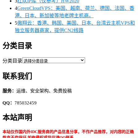
3
红队IP库（仅参考）HW2020
4
GreenCloudVPS：美国、越南、荷兰、德国、法国、香
港、日本、新加披等地老牌主机商。
5
傲翔云：香港、韩国、美国、日本、台湾云主机VPS和
独立服务器商家，提供CN2线路
分类目录
分类目录
联系我们
服务：
运维、安全架构、免费投稿
QQ：
785032459
本站声明
本站仅作国内外IDC服务商的产品信息分享，不作产品推荐，对内容的正确
性亦不作保证,如有侵权或异议请QQ联系