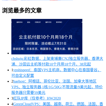
浏览最多的文章
chshuju:彩虹数据，上架柬埔寨CN2独立服务器，香港大
浦、沙田云主机等付款10个月用18个月，38元起
1
vpshispeed：泰国VPS主机商，数据中心在泰国曼谷，
可自定义配置
2
baehost：阿根廷、哥伦比亚、法国、加拿大等地区
VPS、独立服务器,1核/1G/50G/不限流量/9美元起，特价
服务器只需要59美元
3
红队IP库（仅参考）HW2020
4
GreenCloudVPS：美国、越南、荷兰、德国、法国、香