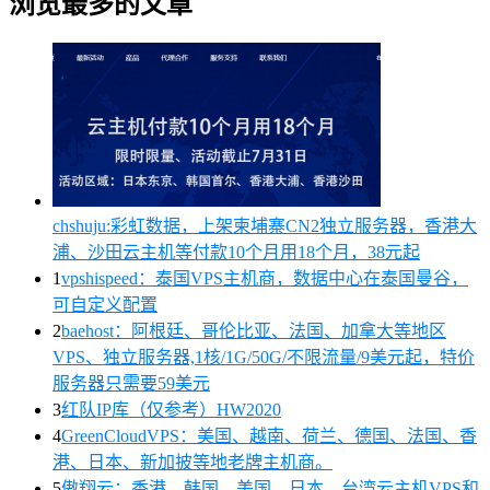
浏览最多的文章
chshuju:彩虹数据，上架柬埔寨CN2独立服务器，香港大
浦、沙田云主机等付款10个月用18个月，38元起
1
vpshispeed：泰国VPS主机商，数据中心在泰国曼谷，
可自定义配置
2
baehost：阿根廷、哥伦比亚、法国、加拿大等地区
VPS、独立服务器,1核/1G/50G/不限流量/9美元起，特价
服务器只需要59美元
3
红队IP库（仅参考）HW2020
4
GreenCloudVPS：美国、越南、荷兰、德国、法国、香
港、日本、新加披等地老牌主机商。
5
傲翔云：香港、韩国、美国、日本、台湾云主机VPS和